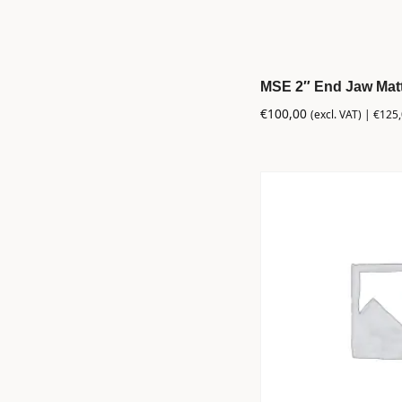
MSE 2″ End Jaw Matt
€
100,00
(excl. VAT) |
€
125