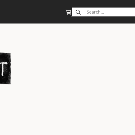
Search
for: