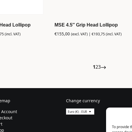
 Head Lollipop
MSE 4.5″ Grip Head Lollipop
€
155,00
,75
(incl. VAT)
(excl. VAT) |
€
193,75
(incl. VAT)
1
2
3
temap
Change currency
 Account
Euro (€) - EUR
eckout
rt
To provide t
op