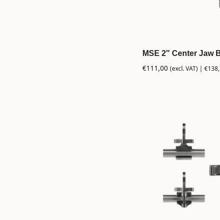
MSE 2″ Center Jaw Bl
€
111,00
(excl. VAT) |
€
138