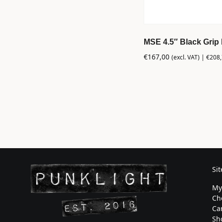
MSE 4.5″ Black Grip
€
167,00
(excl. VAT) |
€
208
Si
My
Ch
Ca
Sh